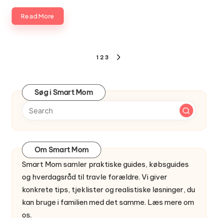
Read More
Indlægsinddeling
1
2
3
NEXT
PAGE
Søg i Smart Mom
Om Smart Mom
Smart Mom samler praktiske guides, købsguides
og hverdagsråd til travle forældre. Vi giver
konkrete tips, tjeklister og realistiske løsninger, du
kan bruge i familien med det samme.
Læs mere om
os
.