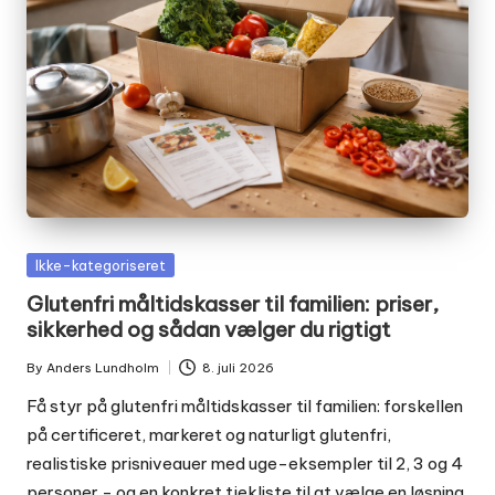
Posted
Ikke-kategoriseret
in
Glutenfri måltidskasser til familien: priser,
sikkerhed og sådan vælger du rigtigt
By
Anders Lundholm
8. juli 2026
Posted
by
Få styr på glutenfri måltidskasser til familien: forskellen
på certificeret, markeret og naturligt glutenfri,
realistiske prisniveauer med uge-eksempler til 2, 3 og 4
personer - og en konkret tjekliste til at vælge en løsning,