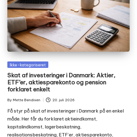
Posted
Ikke-kategoriseret
in
Skat af investeringer i Danmark: Aktier,
ETF’er, aktiesparekonto og pension
forklaret enkelt
By
Mette Bendixen
20. juli 2026
Posted
by
Få styr på skat af investeringer i Danmark på en enkel
måde. Her får du forklaret aktieindkomst,
kapitalindkomst, lagerbeskatning,
realisationsbeskatning, ETF’er, aktiesparekonto,