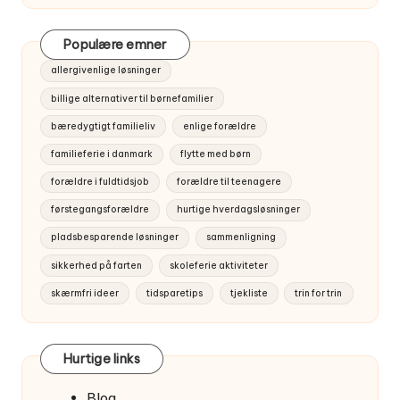
Populære emner
allergivenlige løsninger
billige alternativer til børnefamilier
bæredygtigt familieliv
enlige forældre
familieferie i danmark
flytte med børn
forældre i fuldtidsjob
forældre til teenagere
førstegangsforældre
hurtige hverdagsløsninger
pladsbesparende løsninger
sammenligning
sikkerhed på farten
skoleferie aktiviteter
skærmfri ideer
tidsparetips
tjekliste
trin for trin
Hurtige links
Blog