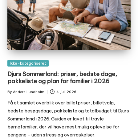
Posted
Ikke-kategoriseret
in
Djurs Sommerland: priser, bedste dage,
pakkeliste og plan for familier i 2026
By
Anders Lundholm
4. juli 2026
Posted
by
Få et samlet overblik over billetpriser, billetvalg,
bedste besøgsdage, pakkeliste og totalbudget til Djurs
Sommerland i 2026. Guiden er lavet til travle
børnefamilier, der vil have mest mulig oplevelse for
pengene - uden stress og overraskelser.