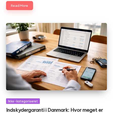
Read More
Posted
Ikke-kategoriseret
in
Indskydergaranti i Danmark: Hvor meget er