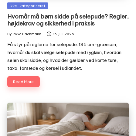
Posted
Ikke-kategoriseret
in
Hvornår må børn sidde på selepude? Regler,
højdekrav og sikkerhed i praksis
By
Rikke Bachmann
15. juli 2026
Posted
by
Få styr på reglerne for selepude: 135 cm-grænsen,
hvornår du skal vælge selepude med ryglæn, hvordan
selen skal sidde, og hvad der gælder ved korte ture,
taxa, forsæde og kørsel i udlandet.
Read More