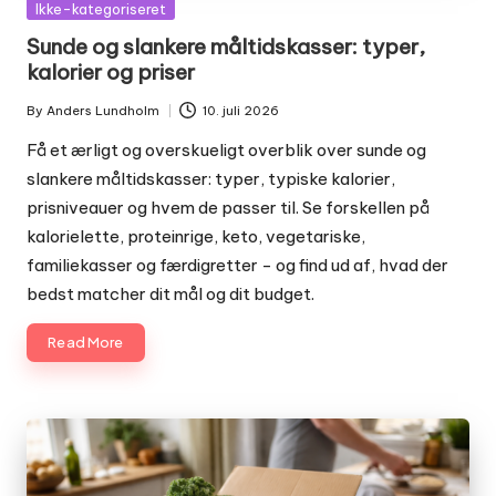
Posted
Ikke-kategoriseret
in
Sunde og slankere måltidskasser: typer,
kalorier og priser
By
Anders Lundholm
10. juli 2026
Posted
by
Få et ærligt og overskueligt overblik over sunde og
slankere måltidskasser: typer, typiske kalorier,
prisniveauer og hvem de passer til. Se forskellen på
kalorielette, proteinrige, keto, vegetariske,
familiekasser og færdigretter - og find ud af, hvad der
bedst matcher dit mål og dit budget.
Read More