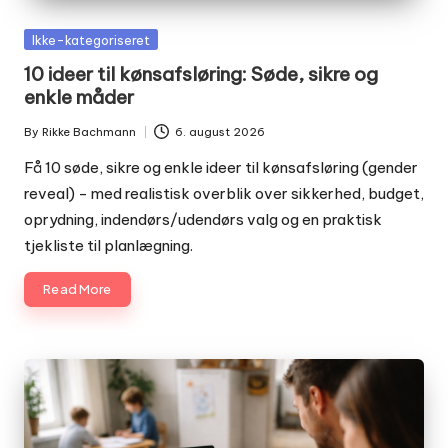
Posted
Ikke-kategoriseret
in
10 ideer til kønsafsløring: Søde, sikre og
enkle måder
By
Rikke Bachmann
6. august 2026
Posted
by
Få 10 søde, sikre og enkle ideer til kønsafsløring (gender
reveal) - med realistisk overblik over sikkerhed, budget,
oprydning, indendørs/udendørs valg og en praktisk
tjekliste til planlægning.
Read More