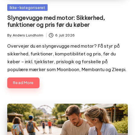
Posted
Ikke-kategoriseret
in
Slyngevugge med motor: Sikkerhed,
funktioner og pris før du køber
By
Anders Lundholm
6. juli 2026
Posted
by
Overvejer du en slyngevugge med motor? Få styr på
sikkerhed, funktioner, kompatibilitet og pris, før du
køber - inkl. tjeklister, prislogik og forskelle på
populære mærker som Moonboon, Membantu og Zleepi.
Read More