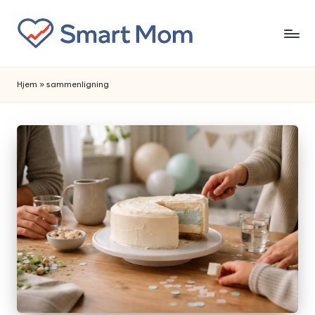
Skip
to
content
Hjem
»
sammenligning