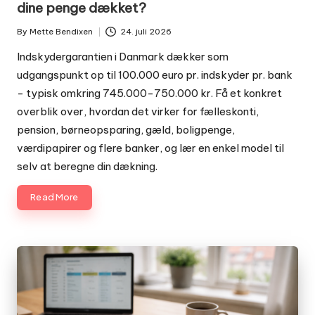
dine penge dækket?
By
Mette Bendixen
24. juli 2026
Posted
by
Indskydergarantien i Danmark dækker som
udgangspunkt op til 100.000 euro pr. indskyder pr. bank
- typisk omkring 745.000-750.000 kr. Få et konkret
overblik over, hvordan det virker for fælleskonti,
pension, børneopsparing, gæld, boligpenge,
værdipapirer og flere banker, og lær en enkel model til
selv at beregne din dækning.
Read More