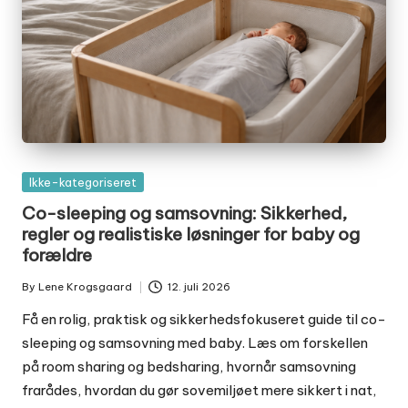
Posted
Ikke-kategoriseret
in
Co-sleeping og samsovning: Sikkerhed,
regler og realistiske løsninger for baby og
forældre
By
Lene Krogsgaard
12. juli 2026
Posted
by
Få en rolig, praktisk og sikkerhedsfokuseret guide til co-
sleeping og samsovning med baby. Læs om forskellen
på room sharing og bedsharing, hvornår samsovning
frarådes, hvordan du gør sovemiljøet mere sikkert i nat,