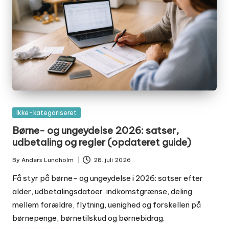
Posted
Ikke-kategoriseret
in
Børne- og ungeydelse 2026: satser,
udbetaling og regler (opdateret guide)
By
Anders Lundholm
28. juli 2026
Posted
by
Få styr på børne- og ungeydelse i 2026: satser efter
alder, udbetalingsdatoer, indkomstgrænse, deling
mellem forældre, flytning, uenighed og forskellen på
børnepenge, børnetilskud og børnebidrag.