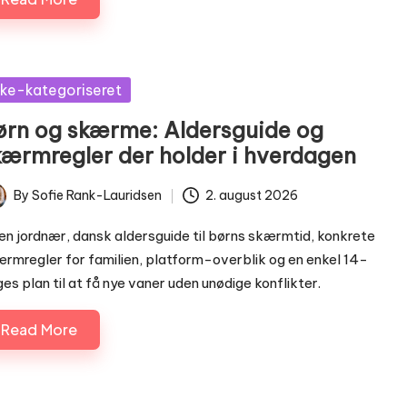
sted
kke-kategoriseret
ørn og skærme: Aldersguide og
kærmregler der holder i hverdagen
By
Sofie Rank-Lauridsen
2. august 2026
ted
en jordnær, dansk aldersguide til børns skærmtid, konkrete
rmregler for familien, platform-overblik og en enkel 14-
es plan til at få nye vaner uden unødige konflikter.
Read More