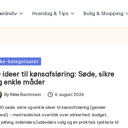
ældreliv
Hverdag & Tips
Bolig & Shopping
sted
kke-kategoriseret
 ideer til kønsafsløring: Søde, sikre
g enkle måder
By
Rikke Bachmann
6. august 2026
ted
10 søde, sikre og enkle ideer til kønsafsløring (gender
eal) - med realistisk overblik over sikkerhed, budget,
ydning, indendørs/udendørs valg og en praktisk tjekliste til