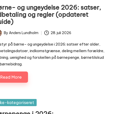
ørne- og ungeydelse 2026: satser,
dbetaling og regler (opdateret
uide)
By
Anders Lundholm
28. juli 2026
ted
styr på børne- og ungeydelse i 2026: satser efter alder,
etalingsdatoer, indkomstgrænse, deling mellem forældre,
tning, uenighed og forskellen på børnepenge, børnetilskud
børnebidrag.
Read More
sted
kke-kategoriseret
ørnepenge i 2026: