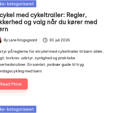
sted
kke-kategoriseret
cykel med cykeltrailer: Regler,
ikkerhed og valg når du kører med
ørn
By
Lene Krogsgaard
30. juli 2026
ted
styr på reglerne for elcykel med cykeltrailer til børn: alder,
t, lovkrav, udstyr, synlighed og praktiske
kerhedsrutiner. En samlet, jordnær guide til tryg
rdagscykling med børn.
Read More
sted
kke-kategoriseret