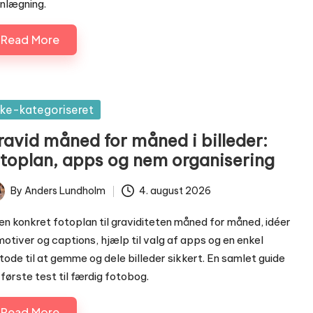
nlægning.
Read More
sted
kke-kategoriseret
ravid måned for måned i billeder:
otoplan, apps og nem organisering
By
Anders Lundholm
4. august 2026
ted
en konkret fotoplan til graviditeten måned for måned, idéer
 motiver og captions, hjælp til valg af apps og en enkel
ode til at gemme og dele billeder sikkert. En samlet guide
 første test til færdig fotobog.
Read More