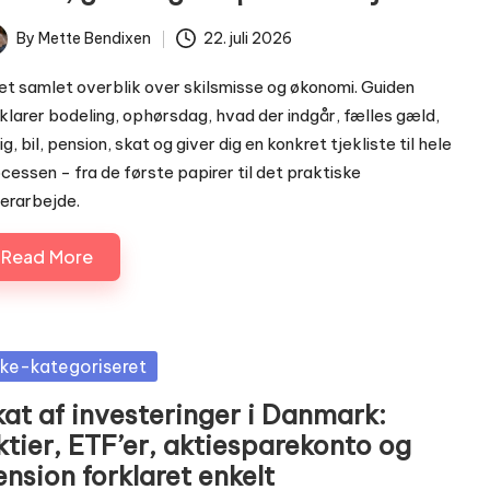
By
Mette Bendixen
22. juli 2026
ted
et samlet overblik over skilsmisse og økonomi. Guiden
klarer bodeling, ophørsdag, hvad der indgår, fælles gæld,
ig, bil, pension, skat og giver dig en konkret tjekliste til hele
cessen - fra de første papirer til det praktiske
erarbejde.
Read More
sted
kke-kategoriseret
kat af investeringer i Danmark:
ktier, ETF’er, aktiesparekonto og
nsion forklaret enkelt