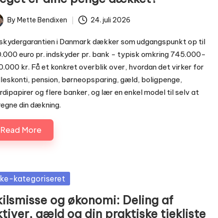
By
Mette Bendixen
24. juli 2026
ted
skydergarantien i Danmark dækker som udgangspunkt op til
.000 euro pr. indskyder pr. bank - typisk omkring 745.000-
.000 kr. Få et konkret overblik over, hvordan det virker for
leskonti, pension, børneopsparing, gæld, boligpenge,
dipapirer og flere banker, og lær en enkel model til selv at
egne din dækning.
Read More
sted
kke-kategoriseret
kilsmisse og økonomi: Deling af
tiver, gæld og din praktiske tjekliste