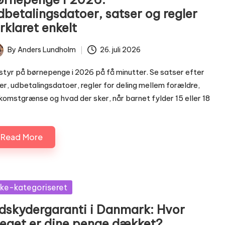
dbetalingsdatoer, satser og regler
rklaret enkelt
By
Anders Lundholm
26. juli 2026
ted
styr på børnepenge i 2026 på få minutter. Se satser efter
er, udbetalingsdatoer, regler for deling mellem forældre,
komstgrænse og hvad der sker, når barnet fylder 15 eller 18
Read More
sted
kke-kategoriseret
ndskydergaranti i Danmark: Hvor
eget er dine penge dækket?