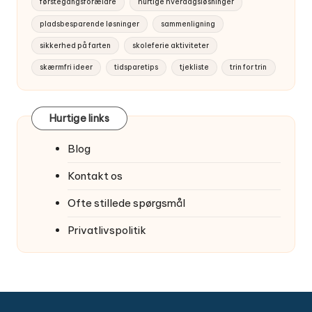
førstegangsforældre
hurtige hverdagsløsninger
pladsbesparende løsninger
sammenligning
sikkerhed på farten
skoleferie aktiviteter
skærmfri ideer
tidsparetips
tjekliste
trin for trin
Hurtige links
Blog
Kontakt os
Ofte stillede spørgsmål
Privatlivspolitik