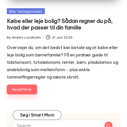
Posted
Ikke-kategoriseret
in
Købe eller leje bolig? Sådan regner du på,
hvad der passer til din familie
By
Anders Lundholm
21. juni 2026
Posted
by
Overvejer du, om det bedst kan betale sig at købe eller
leje bolig som børnefamilie? Få en jordnær guide til
tidshorisont, totaløkonomi, renter, børn, pladsbehov og
andelsbolig som mellemform - plus enkle
tommelfingerregler og næste skridt.
Read More
Søg i Smart Mom