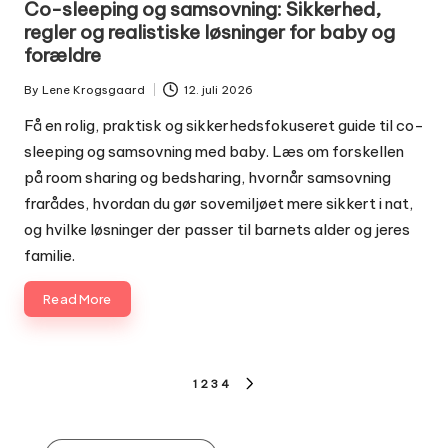
Co-sleeping og samsovning: Sikkerhed,
regler og realistiske løsninger for baby og
forældre
By
Lene Krogsgaard
12. juli 2026
Posted
by
Få en rolig, praktisk og sikkerhedsfokuseret guide til co-
sleeping og samsovning med baby. Læs om forskellen
på room sharing og bedsharing, hvornår samsovning
frarådes, hvordan du gør sovemiljøet mere sikkert i nat,
og hvilke løsninger der passer til barnets alder og jeres
familie.
Read More
Indlægsinddeling
1
2
3
4
NEXT
PAGE