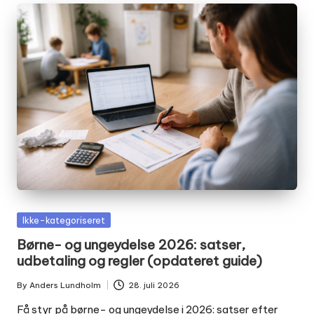
Posted
Ikke-kategoriseret
in
Børne- og ungeydelse 2026: satser,
udbetaling og regler (opdateret guide)
By
Anders Lundholm
28. juli 2026
Posted
by
Få styr på børne- og ungeydelse i 2026: satser efter