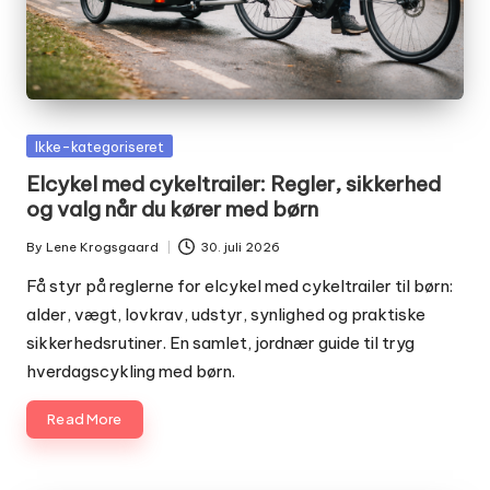
Posted
Ikke-kategoriseret
in
Elcykel med cykeltrailer: Regler, sikkerhed
og valg når du kører med børn
By
Lene Krogsgaard
30. juli 2026
Posted
by
Få styr på reglerne for elcykel med cykeltrailer til børn:
alder, vægt, lovkrav, udstyr, synlighed og praktiske
sikkerhedsrutiner. En samlet, jordnær guide til tryg
hverdagscykling med børn.
Read More