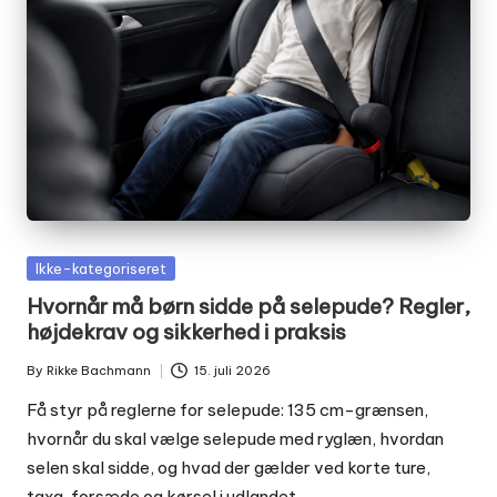
Posted
Ikke-kategoriseret
in
Hvornår må børn sidde på selepude? Regler,
højdekrav og sikkerhed i praksis
By
Rikke Bachmann
15. juli 2026
Posted
by
Få styr på reglerne for selepude: 135 cm-grænsen,
hvornår du skal vælge selepude med ryglæn, hvordan
selen skal sidde, og hvad der gælder ved korte ture,
taxa, forsæde og kørsel i udlandet.