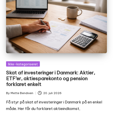
Posted
Ikke-kategoriseret
in
Skat af investeringer i Danmark: Aktier,
ETF’er, aktiesparekonto og pension
forklaret enkelt
By
Mette Bendixen
20. juli 2026
Posted
by
Få styr på skat af investeringer i Danmark på en enkel
måde. Her får du forklaret aktieindkomst,