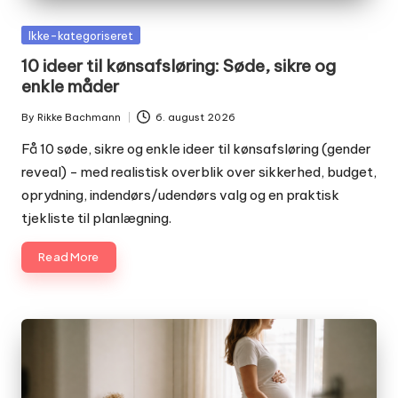
Posted
Ikke-kategoriseret
in
10 ideer til kønsafsløring: Søde, sikre og
enkle måder
By
Rikke Bachmann
6. august 2026
Posted
by
Få 10 søde, sikre og enkle ideer til kønsafsløring (gender
reveal) - med realistisk overblik over sikkerhed, budget,
oprydning, indendørs/udendørs valg og en praktisk
tjekliste til planlægning.
Read More