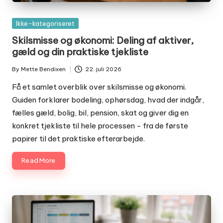
Posted
Ikke-kategoriseret
in
Skilsmisse og økonomi: Deling af aktiver,
gæld og din praktiske tjekliste
By
Mette Bendixen
22. juli 2026
Posted
by
Få et samlet overblik over skilsmisse og økonomi.
Guiden forklarer bodeling, ophørsdag, hvad der indgår,
fælles gæld, bolig, bil, pension, skat og giver dig en
konkret tjekliste til hele processen - fra de første
papirer til det praktiske efterarbejde.
Read More