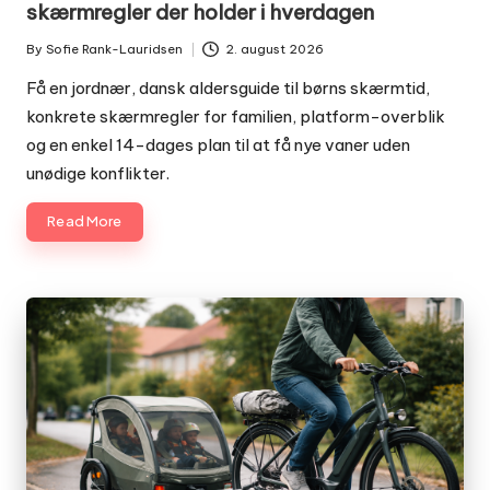
skærmregler der holder i hverdagen
By
Sofie Rank-Lauridsen
2. august 2026
Posted
by
Få en jordnær, dansk aldersguide til børns skærmtid,
konkrete skærmregler for familien, platform-overblik
og en enkel 14-dages plan til at få nye vaner uden
unødige konflikter.
Read More