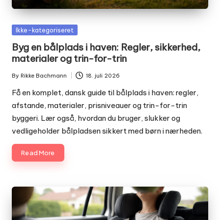
Posted
Ikke-kategoriseret
in
Byg en bålplads i haven: Regler, sikkerhed,
materialer og trin-for-trin
By
Rikke Bachmann
18. juli 2026
Posted
by
Få en komplet, dansk guide til bålplads i haven: regler,
afstande, materialer, prisniveauer og trin-for-trin
byggeri. Lær også, hvordan du bruger, slukker og
vedligeholder bålpladsen sikkert med børn i nærheden.
Read More