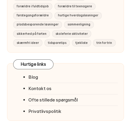
forældre i fuldtidsjob
forældre til teenagere
førstegangsforældre
hurtige hverdagsløsninger
pladsbesparende løsninger
sammenligning
sikkerhed på farten
skoleferie aktiviteter
skærmfri ideer
tidsparetips
tjekliste
trin for trin
Hurtige links
Blog
Kontakt os
Ofte stillede spørgsmål
Privatlivspolitik