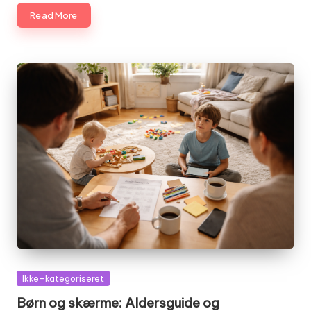
Read More
Posted
Ikke-kategoriseret
in
Børn og skærme: Aldersguide og