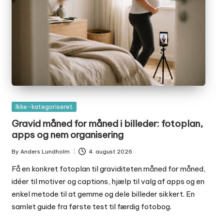
Posted
Ikke-kategoriseret
in
Gravid måned for måned i billeder: fotoplan,
apps og nem organisering
By
Anders Lundholm
4. august 2026
Posted
by
Få en konkret fotoplan til graviditeten måned for måned,
idéer til motiver og captions, hjælp til valg af apps og en
enkel metode til at gemme og dele billeder sikkert. En
samlet guide fra første test til færdig fotobog.