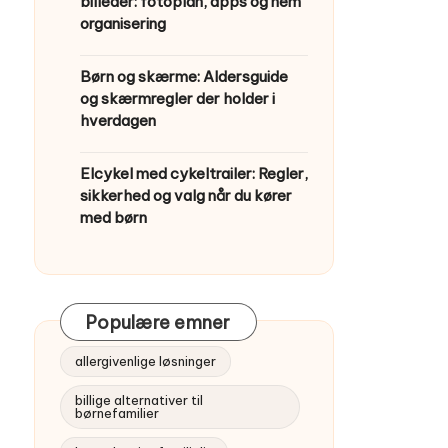
billeder: fotoplan, apps og nem
organisering
Børn og skærme: Aldersguide
og skærmregler der holder i
hverdagen
Elcykel med cykeltrailer: Regler,
sikkerhed og valg når du kører
med børn
Populære emner
allergivenlige løsninger
billige alternativer til
børnefamilier