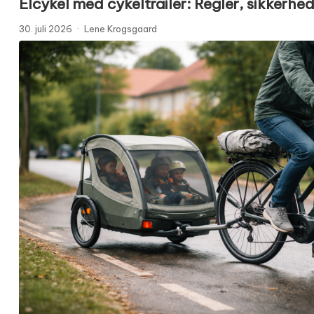
Elcykel med cykeltrailer: Regler, sikkerhe
30. juli 2026
·
Lene Krogsgaard