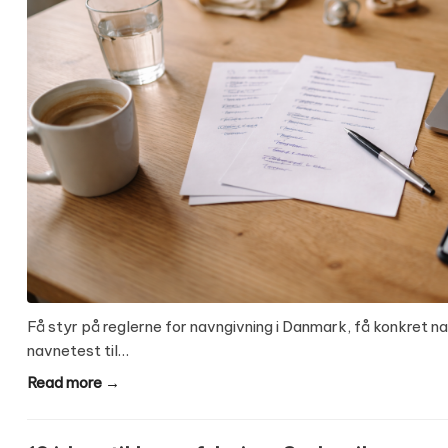
Få styr på reglerne for navngivning i Danmark, få konkret n
navnetest til…
Read more →