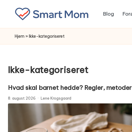
Blog
For
Skip
to
content
Hjem
»
Ikke-kategoriseret
Ikke-kategoriseret
Hvad skal barnet hedde? Regler, metoder o
8. august 2026
·
Lene Krogsgaard