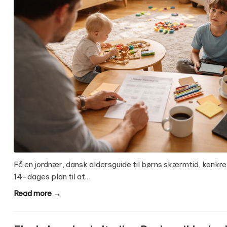
Få en jordnær, dansk aldersguide til børns skærmtid, konkr
14-dages plan til at…
Read more →