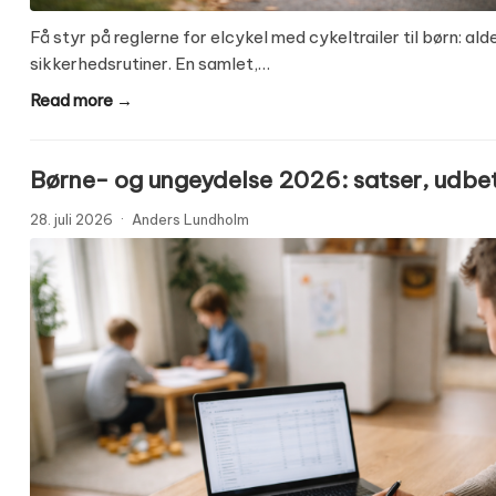
Få styr på reglerne for elcykel med cykeltrailer til børn: al
sikkerhedsrutiner. En samlet,…
Read more →
Børne- og ungeydelse 2026: satser, udbet
28. juli 2026
·
Anders Lundholm