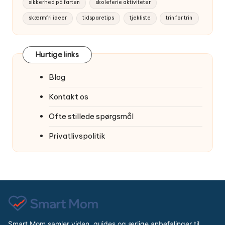
sikkerhed på farten
skoleferie aktiviteter
skærmfri ideer
tidsparetips
tjekliste
trin for trin
Hurtige links
Blog
Kontakt os
Ofte stillede spørgsmål
Privatlivspolitik
Smart Mom samler viden, guides og ærlige anbefalinger til