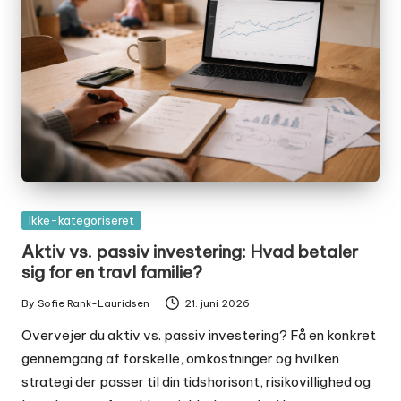
Posted
Ikke-kategoriseret
in
Aktiv vs. passiv investering: Hvad betaler
sig for en travl familie?
By
Sofie Rank-Lauridsen
21. juni 2026
Posted
by
Overvejer du aktiv vs. passiv investering? Få en konkret
gennemgang af forskelle, omkostninger og hvilken
strategi der passer til din tidshorisont, risikovillighed og