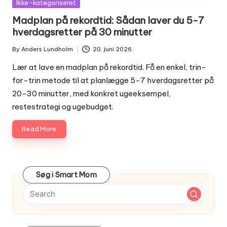
Posted
Ikke-kategoriseret
in
Madplan på rekordtid: Sådan laver du 5-7
hverdagsretter på 30 minutter
By
Anders Lundholm
20. juni 2026
Posted
by
Lær at lave en madplan på rekordtid. Få en enkel, trin-
for-trin metode til at planlægge 5-7 hverdagsretter på
20-30 minutter, med konkret ugeeksempel,
restestrategi og ugebudget.
Read More
Søg i Smart Mom