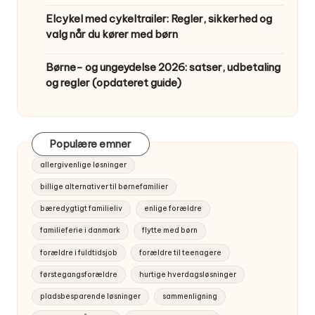
Elcykel med cykeltrailer: Regler, sikkerhed og
valg når du kører med børn
Børne- og ungeydelse 2026: satser, udbetaling
og regler (opdateret guide)
Populære emner
allergivenlige løsninger
billige alternativer til børnefamilier
bæredygtigt familieliv
enlige forældre
familieferie i danmark
flytte med børn
forældre i fuldtidsjob
forældre til teenagere
førstegangsforældre
hurtige hverdagsløsninger
pladsbesparende løsninger
sammenligning