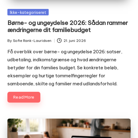
Posted
Ikke-kategoriseret
in
Børne- og ungeydelse 2026: Sådan rammer
ændringerne dit familiebudget
By
Sofie Rank-Lauridsen
21. juni 2026
Posted
by
Få overblik over børne- og ungeydelse 2026: satser,
udbetaling, indkomstgrænse og hvad ændringerne
betyder for din families budget. Se konkrete beløb,
eksempler og hurtige tommelfingerregler for
samboende, skilte og familier med udlandsforhold.
Read More