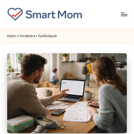
Skip
to
content
Hjem
»
forældre i fuldtidsjob