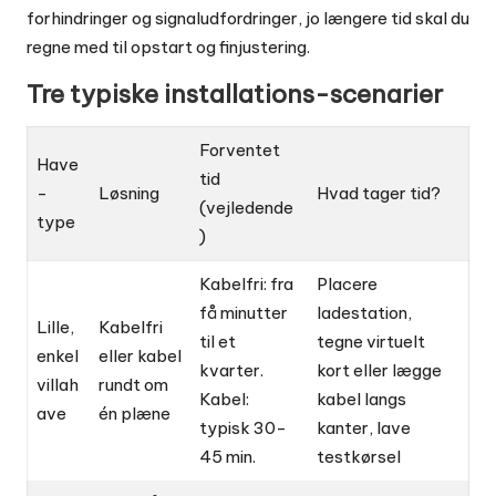
forhindringer og signaludfordringer, jo længere tid skal du
regne med til opstart og finjustering.
Tre typiske installations-scenarier
Forventet
Have
tid
-
Løsning
Hvad tager tid?
(vejledende
type
)
Kabelfri: fra
Placere
få minutter
ladestation,
Lille,
Kabelfri
til et
tegne virtuelt
enkel
eller kabel
kvarter.
kort eller lægge
villah
rundt om
Kabel:
kabel langs
ave
én plæne
typisk 30-
kanter, lave
45 min.
testkørsel