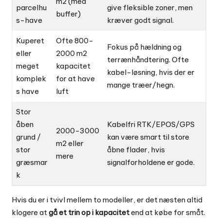
m2 (med
parcelhu
give fleksible zoner, men
buffer)
s-have
kræver godt signal.
Kuperet
Ofte 800-
Fokus på hældning og
eller
2000 m2
terrænhåndtering. Ofte
meget
kapacitet
kabel-løsning, hvis der er
komplek
for at have
mange træer/hegn.
s have
luft
Stor
åben
Kabelfri RTK/EPOS/GPS
2000-3000
grund /
kan være smart til store
m2 eller
stor
åbne flader, hvis
mere
græsmar
signalforholdene er gode.
k
Hvis du er i tvivl mellem to modeller, er det næsten altid
klogere at
gå et trin op i kapacitet
end at købe for småt.