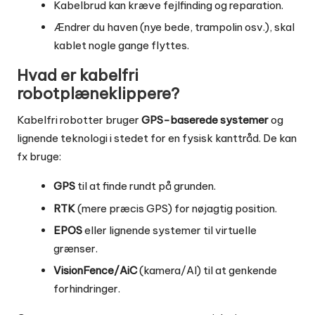
Kabelbrud kan kræve fejlfinding og reparation.
Ændrer du haven (nye bede, trampolin osv.), skal
kablet nogle gange flyttes.
Hvad er kabelfri
robotplæneklippere?
Kabelfri robotter bruger
GPS-baserede systemer
og
lignende teknologi i stedet for en fysisk kanttråd. De kan
fx bruge:
GPS
til at finde rundt på grunden.
RTK
(mere præcis GPS) for nøjagtig position.
EPOS
eller lignende systemer til virtuelle
grænser.
VisionFence/AiC
(kamera/AI) til at genkende
forhindringer.