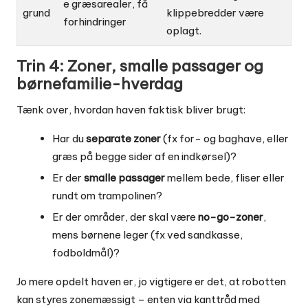
e græsarealer, få
grund
klippebredder være
forhindringer
oplagt.
Trin 4: Zoner, smalle passager og
børnefamilie-hverdag
Tænk over, hvordan haven faktisk bliver brugt:
Har du
separate zoner
(fx for- og baghave, eller
græs på begge sider af en indkørsel)?
Er der
smalle passager
mellem bede, fliser eller
rundt om trampolinen?
Er der områder, der skal være
no-go-zoner
,
mens børnene leger (fx ved sandkasse,
fodboldmål)?
Jo mere opdelt haven er, jo vigtigere er det, at robotten
kan styres zonemæssigt – enten via kanttråd med