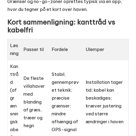
Grænser og no-go-zoner oprettes typisk via en app,
hvor du tegner på et kort over haven.
Kort sammenligning: kanttråd vs
kabelfri
Løs
Passer til
Fordele
Ulemper
ning
Kan
ttrå
Stabil,
De fleste
d
gennemprøv
Installation tager
villahaver
(af
et teknik;
tid; kabel kan
med
gr
præcise
beskadiges;
blanding
æn
grænser;
kræver justering
af græs,
snin
mindre
ved større
træer og
gsk
afhængig af
ændringer i haven
hegn
abe
GPS-signal