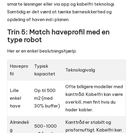
smarte løsninger eller via app og kabelfri teknologi.
Samtidig er det værd at tænke
børnesikkerhed og
opdeling af haven
ind i planen.
Trin 5: Match haveprofil med en
type robot
Her er en enkel beslutningshjælp:
Havepro
Typisk
Teknologivalg
fil
kapacitet
Ofte billigere modeller med
Lille
Op til 500
kanttråd. Kabelfri kan være
enkel
m2 (med
overkill, men fint hvis du
have
30% buffer)
hader kabler.
Almindeli
Kanttråd er stabilt og
500-1000
g
prisfornuftigt. Kabelfri kan