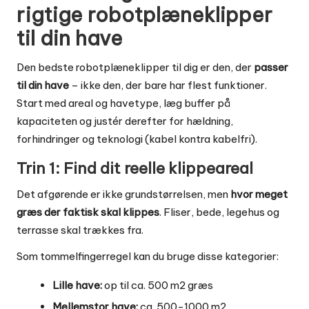
rigtige robotplæneklipper
til din have
Den bedste robotplæneklipper til dig er den, der
passer
til din have
– ikke den, der bare har flest funktioner.
Start med areal og havetype, læg buffer på
kapaciteten og justér derefter for hældning,
forhindringer og teknologi (kabel kontra kabelfri).
Trin 1: Find dit reelle klippeareal
Det afgørende er ikke grundstørrelsen, men
hvor meget
græs der faktisk skal klippes
. Fliser, bede, legehus og
terrasse skal trækkes fra.
Som tommelfingerregel kan du bruge disse kategorier:
Lille have:
op til ca. 500 m2 græs
Mellemstor have:
ca. 500-1000 m2