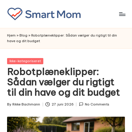
Skip
to
content
Hjem
»
Blog
»
Robotplæneklipper: Sådan vælger du rigtigt til din
have og dit budget
Posted
Ikke-kategoriseret
in
Robotplæneklipper:
Sådan vælger du rigtigt
til din have og dit budget
By
Rikke Bachmann
27. juni 2026
No Comments
Posted
by