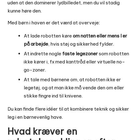
uden at den dominerer lydbilledet, men du vil stadig
kunne høre den.
Med børn i haven er det værd at overveje:
At lade robotten køre
om natten eller mens I er
på arbejde
, hvis støj og sikkerhed fylder.
At indrette nogle
faste legezoner
som robotten
ikke kører i, fx med kanttråd eller virtuelle no-
go-zoner.
At tale med børnene om, at robotten ikke er
legetøj, og at man ikke må vende den om eller
stikke fingre ind til knivene.
Du kan finde flere idéer til at kombinere teknik og sikker
leg i en
børnevenlig have
.
Hvad kræver en