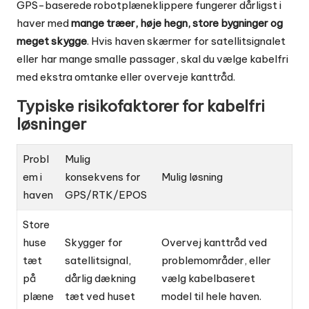
GPS-baserede robotplæneklippere fungerer dårligst i
haver med
mange træer, høje hegn, store bygninger og
meget skygge
. Hvis haven skærmer for satellitsignalet
eller har mange smalle passager, skal du vælge kabelfri
med ekstra omtanke eller overveje kanttråd.
Typiske risikofaktorer for kabelfri
løsninger
Probl
Mulig
em i
konsekvens for
Mulig løsning
haven
GPS/RTK/EPOS
Store
huse
Skygger for
Overvej kanttråd ved
tæt
satellitsignal,
problemområder, eller
på
dårlig dækning
vælg kabelbaseret
plæne
tæt ved huset
model til hele haven.