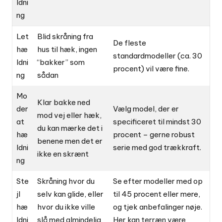
ldni
ng
Let
Blid skråning fra
De fleste
hæ
hus til hæk, ingen
standardmodeller (ca. 30
ldni
“bakker” som
procent) vil være fine.
ng
sådan
Mo
Klar bakke ned
der
Vælg model, der er
mod vej eller hæk,
at
specificeret til mindst 30
du kan mærke det i
hæ
procent – gerne robust
benene men det er
ldni
serie med god trækkraft.
ikke en skrænt
ng
Ste
Skråning hvor du
Se efter modeller med op
jl
selv kan glide, eller
til 45 procent eller mere,
hæ
hvor du ikke ville
og tjek anbefalinger nøje.
ldni
slå med almindelig
Her kan terræn være