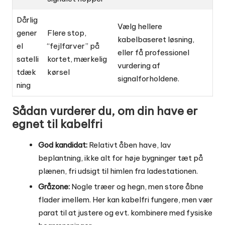
Dårlig
Vælg hellere
gener
Flere stop,
kabelbaseret løsning,
el
“fejlfarver” på
eller få professionel
satelli
kortet, mærkelig
vurdering af
tdæk
kørsel
signalforholdene.
ning
Sådan vurderer du, om din have er
egnet til kabelfri
God kandidat:
Relativt åben have, lav
beplantning, ikke alt for høje bygninger tæt på
plænen, fri udsigt til himlen fra ladestationen.
Gråzone:
Nogle træer og hegn, men store åbne
flader imellem. Her kan kabelfri fungere, men vær
parat til at justere og evt. kombinere med fysiske