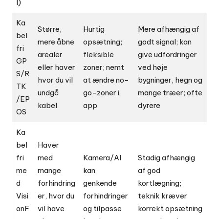
l)
Ka
Større,
Hurtig
Mere afhængig af
bel
mere åbne
opsætning;
godt signal; kan
fri
arealer
fleksible
give udfordringer
GP
eller haver
zoner; nemt
ved høje
S/R
hvor du vil
at ændre no-
bygninger, hegn og
TK
undgå
go-zoner i
mange træer; ofte
/EP
kabel
app
dyrere
OS
Ka
bel
Haver
fri
med
Kamera/AI
Stadig afhængig
me
mange
kan
af god
d
forhindring
genkende
kortlægning;
Visi
er, hvor du
forhindringer
teknik kræver
onF
vil have
og tilpasse
korrekt opsætning