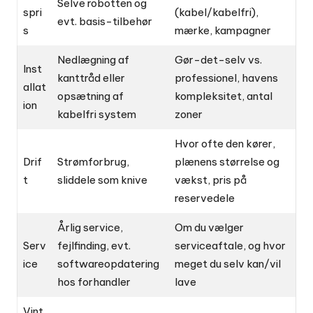
Selve robotten og
spri
(kabel/kabelfri),
evt. basis-tilbehør
s
mærke, kampagner
Nedlægning af
Gør-det-selv vs.
Inst
kanttråd eller
professionel, havens
allat
opsætning af
kompleksitet, antal
ion
kabelfri system
zoner
Hvor ofte den kører,
Drif
Strømforbrug,
plænens størrelse og
t
sliddele som knive
vækst, pris på
reservedele
Årlig service,
Om du vælger
Serv
fejlfinding, evt.
serviceaftale, og hvor
ice
softwareopdatering
meget du selv kan/vil
hos forhandler
lave
Vint