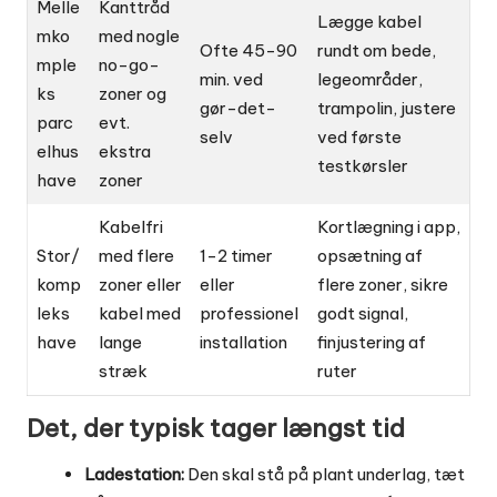
Melle
Kanttråd
Lægge kabel
mko
med nogle
Ofte 45-90
rundt om bede,
mple
no-go-
min. ved
legeområder,
ks
zoner og
gør-det-
trampolin, justere
parc
evt.
selv
ved første
elhus
ekstra
testkørsler
have
zoner
Kabelfri
Kortlægning i app,
Stor/
med flere
1-2 timer
opsætning af
komp
zoner eller
eller
flere zoner, sikre
leks
kabel med
professionel
godt signal,
have
lange
installation
finjustering af
stræk
ruter
Det, der typisk tager længst tid
Ladestation:
Den skal stå på plant underlag, tæt