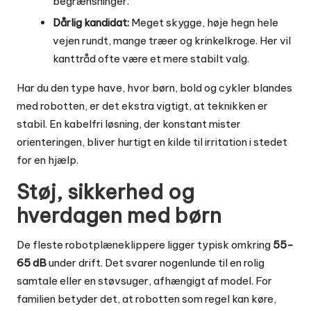
begrænsninger.
Dårlig kandidat:
Meget skygge, høje hegn hele
vejen rundt, mange træer og krinkelkroge. Her vil
kanttråd ofte være et mere stabilt valg.
Har du den type have, hvor børn, bold og cykler blandes
med robotten, er det ekstra vigtigt, at teknikken er
stabil. En kabelfri løsning, der konstant mister
orienteringen, bliver hurtigt en kilde til irritation i stedet
for en hjælp.
Støj, sikkerhed og
hverdagen med børn
De fleste robotplæneklippere ligger typisk omkring
55-
65 dB
under drift. Det svarer nogenlunde til en rolig
samtale eller en støvsuger, afhængigt af model. For
familien betyder det, at robotten som regel kan køre,