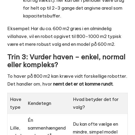
kraftig vækst): her kan der i perioder være brug
for helt op til 2-3 gange det angivne areal som
kapacitetsbuffer.
Eksempel: Har du ca. 600 m2 græs i en almindelig
villahave, vil en robot opgivet til 800-1000 m2 typisk
være et mere robust valg end en model på 600 m2.
Trin 3: Vurder haven – enkel, normal
eller kompleks?
To haver på 800 m2 kan kræve vidt forskellige robotter.
Det handler om, hvor
nemt det er at komme rundt
.
Have
Hvad betyder det for
Kendetegn
type
valg?
Én
Du kan ofte vælge en
Lille,
sammenhængend
mindre, simpel model