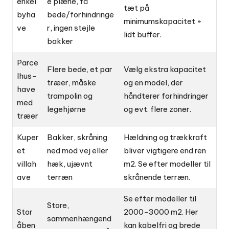
enkel
e plæne, få
tæt på
byha
bede/forhindringe
minimumskapacitet +
ve
r, ingen stejle
lidt buffer.
bakker
Parce
Flere bede, et par
Vælg ekstra kapacitet
lhus-
træer, måske
og en model, der
have
trampolin og
håndterer forhindringer
med
legehjørne
og evt. flere zoner.
træer
Kuper
Bakker, skråning
Hældning og trækkraft
et
ned mod vej eller
bliver vigtigere end ren
villah
hæk, ujævnt
m2. Se efter modeller til
ave
terræn
skrånende terræn.
Se efter modeller til
Store,
Stor
2000-3000 m2. Her
sammenhængend
åben
kan kabelfri og brede