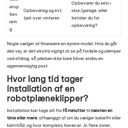
Opbevarer du selv i
erop
Opbevaring og evt.
skur/garage, eller
bev
tjek over vinteren
betaler du for
arin
opbevaring?
g
Nogle vælger at finansiere en dyrere model. Hvis du går
den vej, er det ekstra vigtigt at se på
fordele og ulemper
ved afdrag
, så ydelsen ikke bare bliver endnu en
uigennemsigtig post.
Hvor lang tid tager
installation af en
robotplæneklipper?
Installation kan tage alt fra
få minutter
til
næsten en
time eller mere
, afhængigt af om du vælger kabelfri eller
kanttråd, og hvor kompleks haven er. Jo flere zoner,