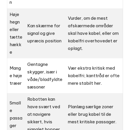
n
Høje
Vurder, om de mest
hegn
Kan skærme for
afskærmede områder
eller
signal og give
skal have kabel, eller om
tætte
upræcis position
kabelfri overhovedet er
hækk
oplagt.
e
Gentagne
Mang
Vær ekstra kritisk med
skygger, især i
e høje
kabelfri; kanttråd er ofte
våde/bladfyldte
træer
mere stabilt her.
sæsoner
Robotten kan
Small
have svært ved
Planlæg særlige zoner
e
at navigere
eller brug kabel til de
passa
sikkert, hvis
mest kritiske passager.
ger
signalet hopper