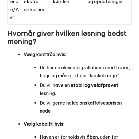
enc
ekstra
kørslen
og opdateringer
e/A
sikkerhed
iC
Hvornår giver hvilken løsning bedst
mening?
Vælg kanttråd hvis:
Du har en almindelig villahave med træer,
hegn og måske et par “krinkelkroge”.
Du vil have en
stabil og velafprøvet
løsning.
Du vil gerne holde
anskaffelsesprisen
nede
.
Vælg kabelfri hvis:
Haven er forholdsvis
åben
, uden for