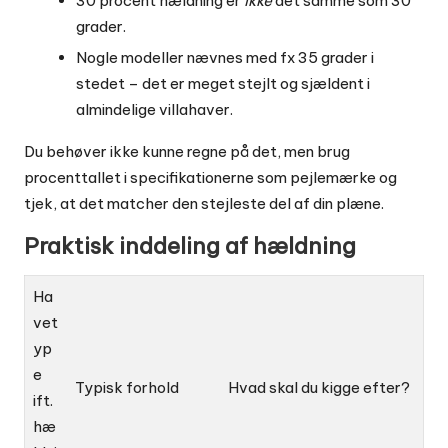
30 procent hældning er
ikke
det samme som 30
grader.
Nogle modeller nævnes med fx 35 grader i
stedet – det er meget stejlt og sjældent i
almindelige villahaver.
Du behøver ikke kunne regne på det, men brug
procenttallet i specifikationerne som pejlemærke og
tjek, at det matcher den stejleste del af din plæne.
Praktisk inddeling af hældning
Ha
vet
yp
e
Typisk forhold
Hvad skal du kigge efter?
ift.
hæ